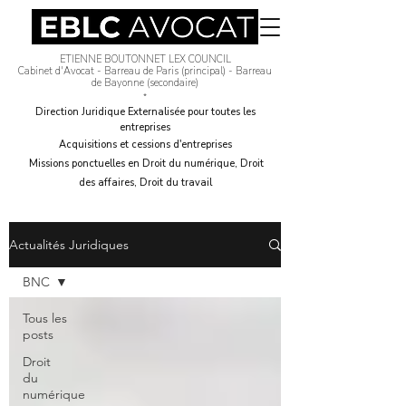
EBLC AVOCAT
ETIENNE BOUTONNET LEX COUNCIL
Cabinet d'Avocat - Barreau de Paris (principal) - Barreau
de Bayonne (secondaire)
*​
Direction Juridique Externalisée pour toutes les
entreprises
Acquisitions et cessions d'entreprises
Missions ponctuelles en Droit du numérique, Droit
des affaires, Droit du travail
Actualités Juridiques
BNC
Tous les
posts
Droit
du
numérique