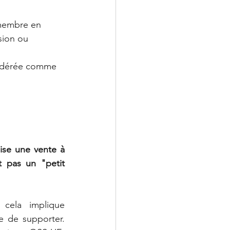
 membre en 
sion ou 
sidérée comme 
ise une vente à 
 pas un "petit 
cela implique 
 de supporter. 