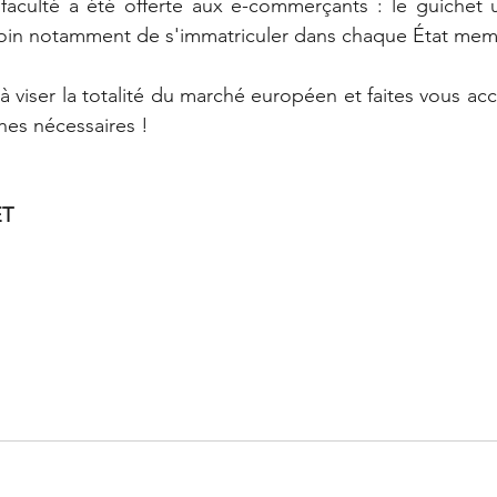
 faculté a été offerte aux e-commerçants : le guichet 
esoin notamment de s'immatriculer dans chaque État mem
s à viser la totalité du marché européen et faites vous a
hes nécessaires !
ET