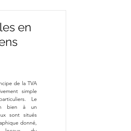
les en
iens
ncipe de la TVA 
tivement simple 
rticuliers. Le 
un bien à un 
ux sont situés 
aphique donné, 
 locaux du 