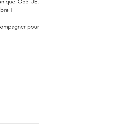
unique OSS-UE. 
bre !
ccompagner pour 