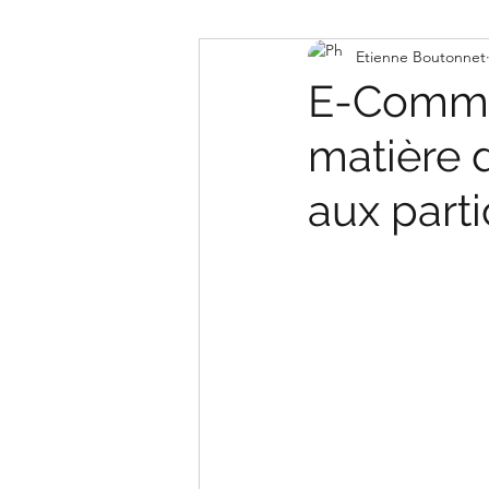
Etienne Boutonnet
BNC
BIC
E-Commer
matière 
aux parti