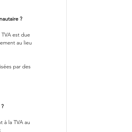
nautaire ?
a TVA est due 
lement au lieu 
isées par des 
 ?
t à la TVA au 
: